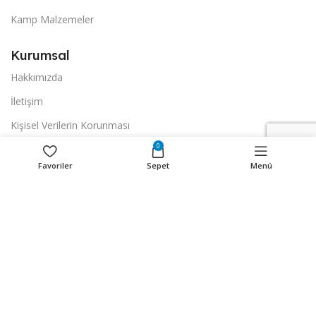
Kamp Malzemeler
Kurumsal
Hakkımızda
İletişim
Kişisel Verilerin Korunması
0
Alışveriş
Favoriler
Sepet
Menü
İptal ve İade Şartları
Hesap Numaralarımız
Kullanım Şartları
Mesafeli Satış Sözleşmesi
Gizlilik ve Güvenlik