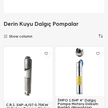
Derin Kuyu Dalgıç Pompalar
Show column
İMPO 1.5HP 4″ Dalgıç
Pompa Motoru Döküm
C.R.I. S4P-4/07 0.75KW
Başlıklı (Monofaze)