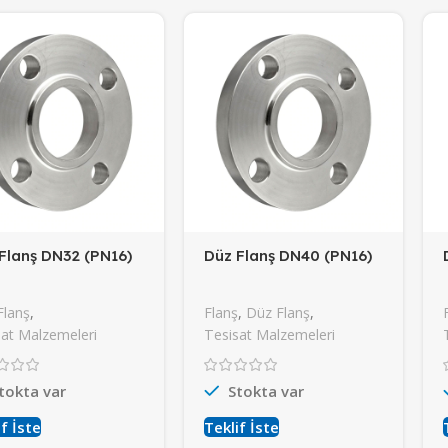
Flanş DN32 (PN16)
Düz Flanş DN40 (PN16)
Flanş
,
Flanş
,
Düz Flanş
,
at Malzemeleri
Tesisat Malzemeleri
tokta var
Stokta var
f İste
Teklif İste