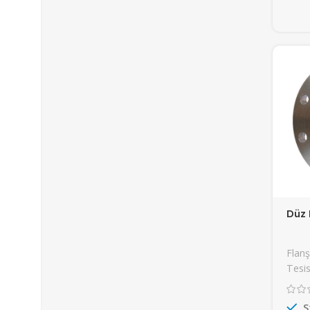
Düz 
Flanş
Tesis
S