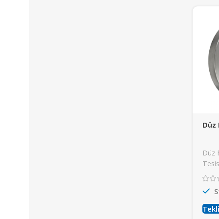
Düz 
Düz 
Tesis
S
Tekli