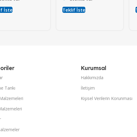
f İste
Teklif İste
oriler
Kurumsal
ar
Hakkımızda
e Tankı
İletişim
 Malzemeleri
Kişisel Verilerin Korunması
Malzemeleri
r
alzemeler