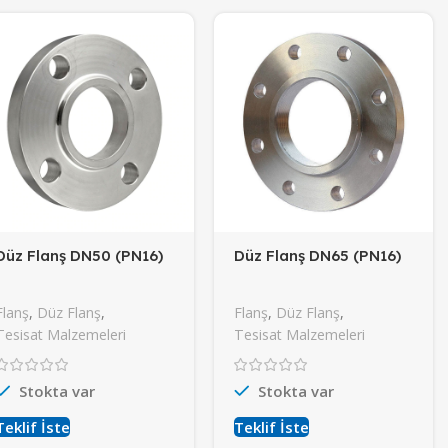
Düz Flanş DN50 (PN16)
Düz Flanş DN65 (PN16)
Flanş
,
Düz Flanş
,
Flanş
,
Düz Flanş
,
Tesisat Malzemeleri
Tesisat Malzemeleri
Stokta var
Stokta var
Teklif İste
Teklif İste