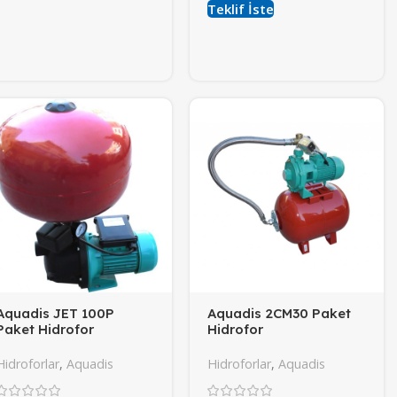
Teklif İste
Aquadis JET 100P
Aquadis 2CM30 Paket
Paket Hidrofor
Hidrofor
Hidroforlar
,
Aquadis
Hidroforlar
,
Aquadis