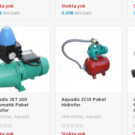
ta yok
Stokta yok
₺
₺
dis JET 100
Aquadis 2C15 Paket
smatik Paket
Hidrofor
ofor
forlar
,
Aquadis
Hidroforlar
,
Aquadis
ta yok
Stokta yok