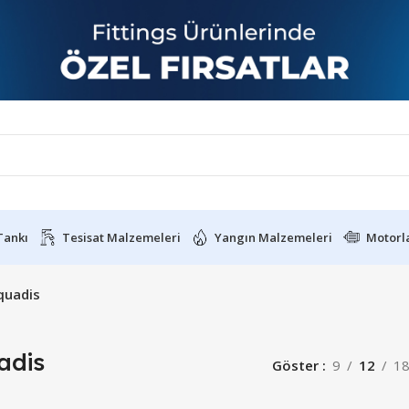
Tankı
Tesisat Malzemeleri
Yangın Malzemeleri
Motorl
quadis
adis
Göster
9
12
1