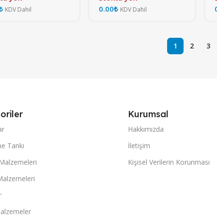
₺
₺
1
2
3
oriler
Kurumsal
ar
Hakkımızda
e Tankı
İletişim
 Malzemeleri
Kişisel Verilerin Korunması
Malzemeleri
r
alzemeler