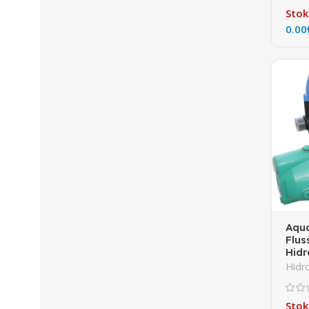
Stok
Aqua
Flus
Hidr
Hidro
Stok