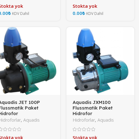
Stokta yok
Stokta yok
₺
₺
Aquadis JET 100P
Aquadis JXM100
Flussmatik Paket
Flussmatik Paket
Hidrofor
Hidrofor
Hidroforlar
,
Aquadis
Hidroforlar
,
Aquadis
Stokta yok
Stokta yok