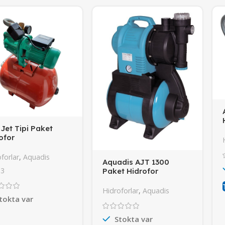
 Jet Tipi Paket
ofor
forlar
,
Aquadis
Aquadis AJT 1300
:
3
Paket Hidrofor
Hidroforlar
,
Aquadis
tokta var
Stokta var