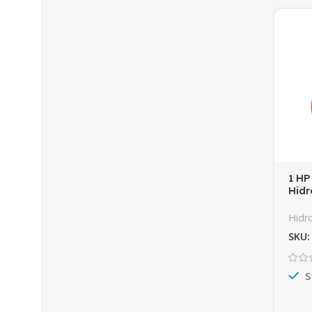
1 HP
Hidr
Hidro
SKU
S