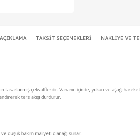
AÇIKLAMA
TAKSIT SEÇENEKLERI
NAKLIYE VE T
 için tasarlanmış çekvalflerdir. Vananın içinde, yukarı ve aşağı harek
endirerek ters akışı durdurur.
ı ve düşük bakım maliyeti olanağı sunar.