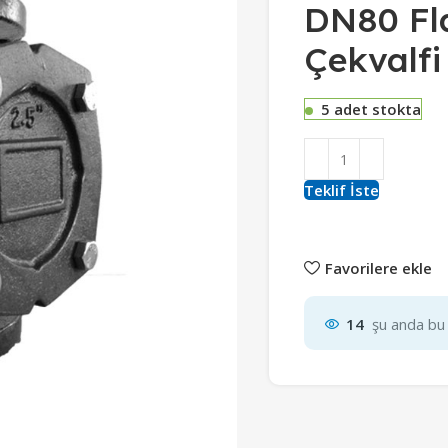
DN80 Fla
Çekvalfi
5 adet stokta
Teklif İste
Favorilere ekle
14
şu anda bu 