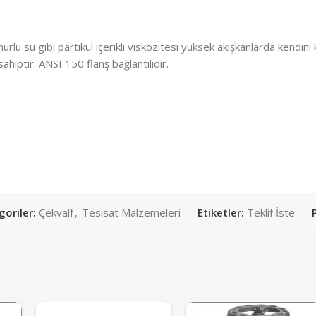
rlu su gibi partikül içerikli viskozitesi yüksek akışkanlarda kendini
hiptir. ANSI 150 flanş bağlantılıdır.
oriler:
Çekvalf
,
Tesisat Malzemeleri
Etiketler:
Teklif İste