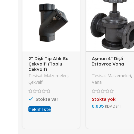
2″ Dişli Tip Atık Su
Aşman 4″ Dişli
Çekvalfi (Toplu
İstavroz Vana
Çekvalf)
Tesisat Malzemeleri
,
Tesisat Malzemeleri
,
Çekvalf
Vana
Stokta var
Stokta yok
₺
Teklif İste