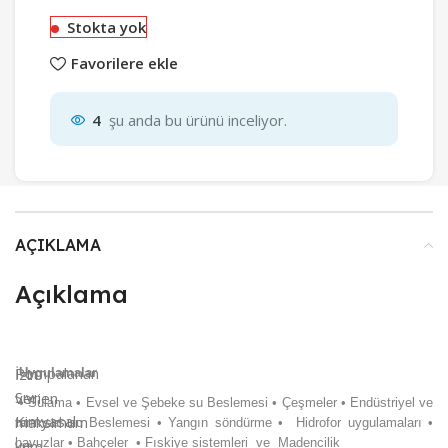
Stokta yok
Favorilere ekle
4
şu anda bu ürünü inceliyor.
AÇIKLAMA
Açıklama
Pompalanan
İzin
Uygulamalar
Sıvı:
verien
• Sulama • Evsel ve Şebeke su Beslemesi • Çeşmeler • Endüstriyel ve
Kimyasal
maksimum
tarımsal su Beslemesi • Yangın söndürme • Hidrofor uygulamaları •
ve
havuzlar • Bahçeler • Fıskiye sistemleri ve Madencilik
kum