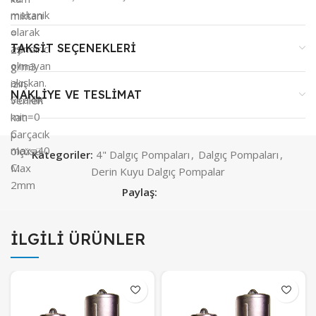
mekanik
miktarı
olarak
=
TAKSIT SEÇENEKLERI
aşındırıcı
25
olmayan
g/m3
akışkan.
izin
NAKLIYE VE TESLIMAT
Sıcaklık
verilen
min=0
katı
C
parçacık
max=40
ölçüsü:
Kategoriler:
4" Dalgıç Pompaları
,
Dalgıç Pompaları
,
C.
Max
Derin Kuyu Dalgıç Pompalar
2mm
Paylaş:
İLGILI ÜRÜNLER