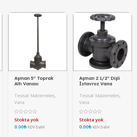
Aşman 5″ Toprak
Aşman 2 1/2″ Dişli
Altı Vanası
İstavroz Vana
Tesisat Malzemeleri
,
Tesisat Malzemeleri
,
Vana
Vana
Stokta yok
Stokta yok
₺
₺