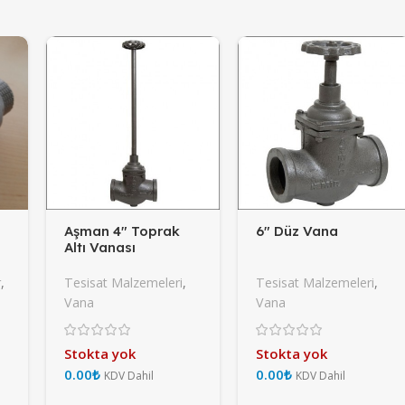
Aşman 4″ Toprak
6″ Düz Vana
Altı Vanası
r
,
Tesisat Malzemeleri
,
Tesisat Malzemeleri
,
Vana
Vana
Stokta yok
Stokta yok
₺
₺