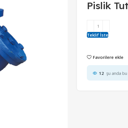
Pislik T
Teklif İste
Favorilere ekle
12
şu anda bu 