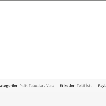
ategoriler:
Pislik Tutucular
,
Vana
Etiketler:
Teklif İste
Payl