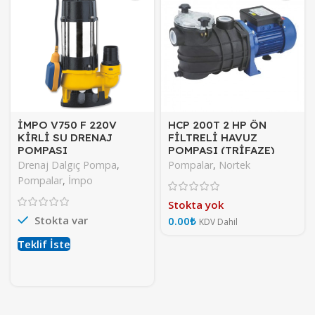
İMPO V750 F 220V
HCP 200T 2 HP ÖN
KİRLİ SU DRENAJ
FİLTRELİ HAVUZ
POMPASI
POMPASI (TRİFAZE)
Drenaj Dalgıç Pompa
,
Pompalar
,
Nortek
Pompalar
,
İmpo
Stokta yok
Stokta var
₺
Teklif İste