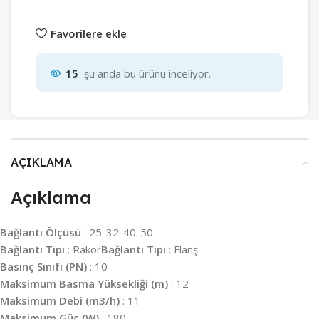
Favorilere ekle
15
şu anda bu ürünü inceliyor.
AÇIKLAMA
Açıklama
Bağlantı Ölçüsü
:
25-32-40-50
Bağlantı Tipi
:
Rakor
Bağlantı Tipi
:
Flanş
Basınç Sınıfı (PN)
:
10
Maksimum Basma Yüksekliği (m)
:
12
Maksimum Debi (m3/h)
:
11
Maksimum Güç (W)
:
180