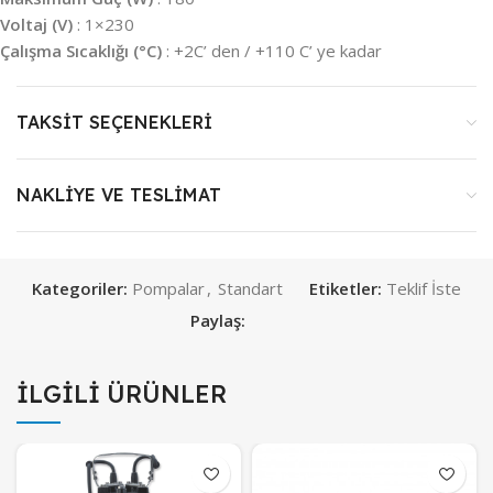
Voltaj (V)
:
1×230
Çalışma Sıcaklığı (°C)
:
+2C’ den / +110 C’ ye kadar
TAKSIT SEÇENEKLERI
NAKLIYE VE TESLIMAT
Kategoriler:
Pompalar
,
Standart
Etiketler:
Teklif İste
Paylaş:
İLGILI ÜRÜNLER