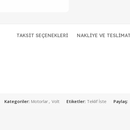
TAKSIT SEÇENEKLERI
NAKLIYE VE TESLIMA
Kategoriler:
Motorlar
,
Volt
Etiketler:
Teklif İste
Paylaş: