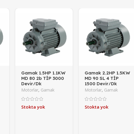
Gamak 1.5HP 1.1KW
Gamak 2.2HP 1.5KW
MD 80 2b TİP 3000
MD 90 SL 4 TİP
Devir/Dk
1500 Devir/Dk
(Monofaze)
(Monofaze)
Motorlar
,
Gamak
Motorlar
,
Gamak
Stokta yok
Stokta yok