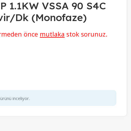
5HP 1.1KW VSSA 90 S4C
vir/Dk (Monofaze)
vermeden önce
mutlaka
stok sorunuz.
ürünü inceliyor.