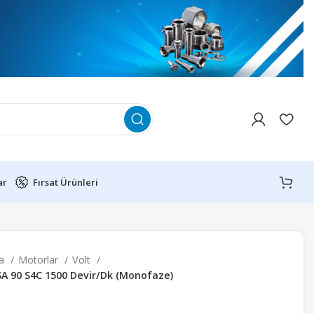
ar
Fırsat Ürünleri
fa
Motorlar
Volt
SA 90 S4C 1500 Devir/Dk (Monofaze)