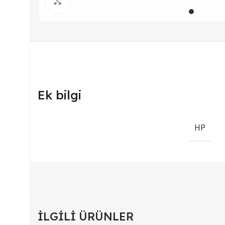
Büyütmek için tıklayın
Ek bilgi
HP
İLGILI ÜRÜNLER