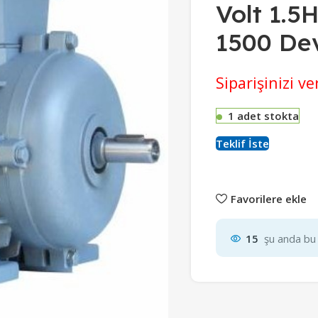
Volt 1.
1500 De
Siparişinizi 
1 adet stokta
Teklif İste
Favorilere ekle
15
şu anda bu 