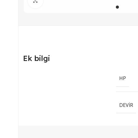
Büyütmek için tıklayın
Ek bilgi
HP
DEVIR