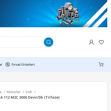
ar
Fırsat Ürünleri
fa
Motorlar
Volt
EA 112 M2C 3000 Devir/Dk (Trifaze)