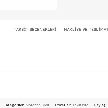
TAKSIT SEÇENEKLERI
NAKLIYE VE TESLIMA
Kategoriler:
Motorlar
,
Volt
Etiketler:
Teklif İste
Paylaş: