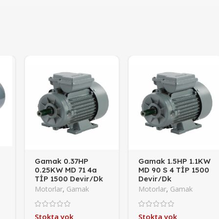
Gamak 0.37HP
Gamak 1.5HP 1.1KW
0.25KW MD 71 4a
MD 90 S 4 TİP 1500
TİP 1500 Devir/Dk
Devir/Dk
(Monofaze)
(Monofaze)
Motorlar
,
Gamak
Motorlar
,
Gamak
Stokta yok
Stokta yok