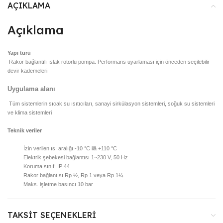
AÇIKLAMA
Açıklama
Yapı türü
Rakor bağlantılı ıslak rotorlu pompa. Performans uyarlaması için önceden seçilebilir
devir kademeleri
Uygulama alanı
Tüm sistemlerin sıcak su ısıtıcıları, sanayi sirkülasyon sistemleri, soğuk su sistemleri
ve klima sistemleri
Teknik veriler
İzin verilen ısı aralığı ‐10 °C ilâ +110 °C
Elektrik şebekesi bağlantısı 1~230 V, 50 Hz
Koruma sınıfı IP 44
Rakor bağlantısı Rp ½, Rp 1 veya Rp 1¼
Maks. işletme basıncı 10 bar
TAKSIT SEÇENEKLERI