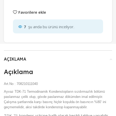
Favorilere ekle
7
şu anda bu ürünü inceliyor.
AÇIKLAMA
Açıklama
Art.No : 708210111040
Ayvaz TDK-71 Termodinamik Kondenstopların sızdırmazlık bölümü
paslanmaz çelik olup, gövde paslanmaz dökümden imal edilmiştir.
Çalışma şartlarında karşı basınç hiçbir koşulda ön basıncın %80’ ini
geçmemelidir, aksi takdirde kondenstop kapanmayabilir.
TDK-71 kondens yüküne bağlı olarak kesikli tahliye yapabilir.